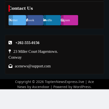
Contact Us
Twitter
Facebook
LinkedIn
Instagram
+202-555-0156
23 Miller Court Hagerstown.
Conway
acenews@support.com
Copyright © 2026
ToptenNewsExpress.live
| Ace
News by
Ascendoor
| Powered by
WordPress
.