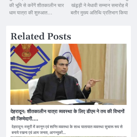
की भूमि से करेंगें शीतकालीन चार
खंडूड़ी ने मेधावी सम्मान समारोह में
navigation
धाम यात्रा की शुरुआत…
बतौर मुख्य अतिथि प्रतिभाग किया
Related Posts
देहरादून: शीतकालीन यात्रा व्यवस्था के लिए डीएम ने तय की विभागों
की जिम्मेदारी….
देहरादून: मसूरी में कानून एवं शान्ति व्यवस्था के साथ यातायात व्यवस्था सुचारू रूप से
बनाये रखना एवं आम जनता, आगन्तुकों…