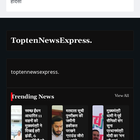
हादसा
ToptenNewsExpress.
toptennewsexpress.
Trending News
View All
स्वच्छ ईंधन
मतदाता सूची
मुख्यमंत्री
आधारित 11
पुनरीक्षण की
धामी ने पूर्व
वाहनों को
जमीनी
सैनिकों संग
मुख्यमंत्री ने
हकीकत
सुना
दिखाई हरी
परखने
प्रधानमंत्री
झंडी, 6
ग्राउंड जीरो
मोदी का ‘मन