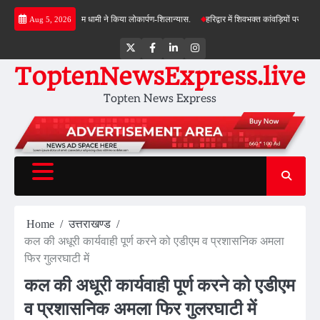
Skip
ी सौगात, सीएम धामी ने किया लोकार्पण-शिलान्यास.
हरिद्वार में शिवभक्त कांवड़ियों पर पुष्पवर्षा, मुख्य
Aug 5, 2026
to
content
Twitter
Facebook
LinkedIn
Instagram
ToptenNewsExpress.live
Topten News Express
Home
उत्तराखण्ड
कल की अधूरी कार्यवाही पूर्ण करने को एडीएम व प्रशासनिक अमला
फिर गुलरघाटी में
कल की अधूरी कार्यवाही पूर्ण करने को एडीएम
व प्रशासनिक अमला फिर गुलरघाटी में