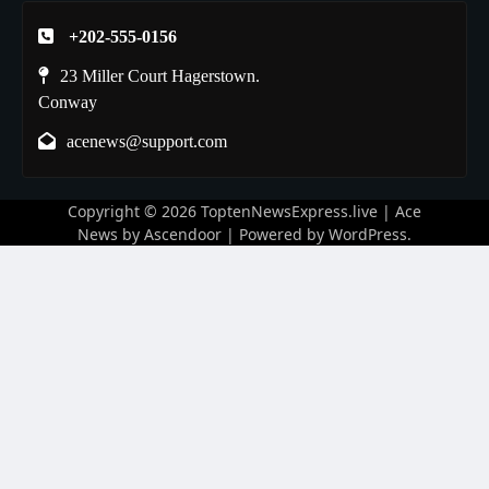
+202-555-0156
23 Miller Court Hagerstown.
Conway
acenews@support.com
Copyright © 2026
ToptenNewsExpress.live
| Ace
News by
Ascendoor
| Powered by
WordPress
.