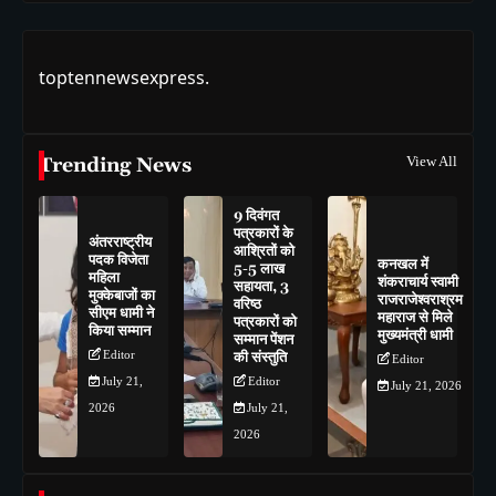
toptennewsexpress.
Trending News
View All
9 दिवंगत
पत्रकारों के
अंतरराष्ट्रीय
आश्रितों को
पदक विजेता
कनखल में
5-5 लाख
महिला
शंकराचार्य स्वामी
सहायता, 3
मुक्केबाजों का
राजराजेश्वराश्रम
वरिष्ठ
सीएम धामी ने
महाराज से मिले
पत्रकारों को
किया सम्मान
मुख्यमंत्री धामी
सम्मान पेंशन
Editor
की संस्तुति
Editor
July 21,
Editor
July 21, 2026
2026
July 21,
2026