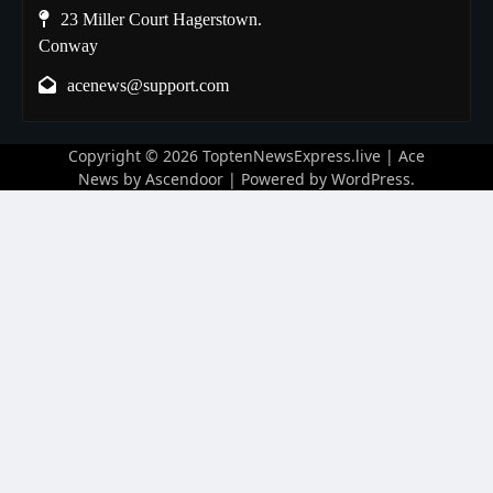
23 Miller Court Hagerstown.
Conway
acenews@support.com
Copyright © 2026
ToptenNewsExpress.live
| Ace
News by
Ascendoor
| Powered by
WordPress
.