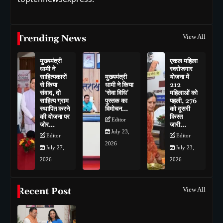
Trending News
View All
मुख्यमंत्री
एकल महिला
धामी ने
स्वरोजगार
साहित्यकारों
मुख्यमंत्री
योजना में
से किया
धामी ने किया
212
संवाद, दो
‘सेवा विधि’
महिलाओं को
साहित्य ग्राम
पुस्तक का
पहली, 276
स्थापित करने
विमोचन…
को दूसरी
की योजना पर
किस्त
Editor
जोर…
जारी…
July 23,
Editor
Editor
2026
July 27,
July 23,
2026
2026
Recent Post
View All