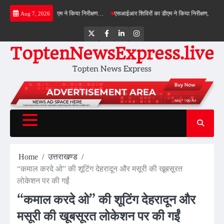
Skip
ल्ड बाईपास का डीएम ने किया निरीक्षण…
एसआईआर शिविरों का डीएम ने किया निरीक्षण, बोले—कोई पात्र 
Aug 7, 2026
to
content
Twitter
Facebook
LinkedIn
Instagram
ToptenNewsExpress.live
Topten News Express
Home
उत्तराखण्ड
“कमाल करदे ओ” की शूटिंग देहरादून और मसूरी की खूबसूरत
लोकेशन पर की गईं
“कमाल करदे ओ” की शूटिंग देहरादून और
मसूरी की खूबसूरत लोकेशन पर की गईं