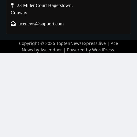
23 Miller Court Hagerstown.
Conway
acenews@support.com
Copyright © 2026
ToptenNewsExpress.live
| Ace
News by
Ascendoor
| Powered by
WordPress
.