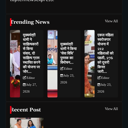
Trending News
View All
मुख्यमंत्री
एकल महिला
धामी ने
स्वरोजगार
साहित्यकारों
मुख्यमंत्री
योजना में
से किया
धामी ने किया
212
संवाद, दो
‘सेवा विधि’
महिलाओं को
साहित्य ग्राम
पुस्तक का
पहली, 276
स्थापित करने
विमोचन…
को दूसरी
की योजना पर
किस्त
Editor
जोर…
जारी…
July 23,
Editor
Editor
2026
July 27,
July 23,
2026
2026
Recent Post
View All