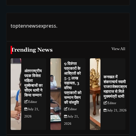
toptennewsexpress.
Trending News
View All
9 दिवंगत
पत्रकारों के
अंतरराष्ट्रीय
आश्रितों को
पदक विजेता
कनखल में
5-5 लाख
महिला
शंकराचार्य स्वामी
सहायता, 3
मुक्केबाजों का
राजराजेश्वराश्रम
वरिष्ठ
सीएम धामी ने
महाराज से मिले
पत्रकारों को
किया सम्मान
मुख्यमंत्री धामी
सम्मान पेंशन
Editor
की संस्तुति
Editor
July 21,
Editor
July 21, 2026
2026
July 21,
2026