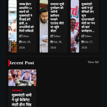
स्वच्छ ईंधन
मतदाता सूची
मुख्यमंत्री
आधारित 11
पुनरीक्षण की
धामी ने पूर्व
वाहनों को
जमीनी
सैनिकों संग
मुख्यमंत्री ने
हकीकत
सुना
दिखाई हरी
परखने
प्रधानमंत्री
झंडी, 6
ग्राउंड जीरो
मोदी का ‘मन
लाभार्थियों को
पर पहुंचे
की बात’
मिली सब्सिडी
डीएम
कार्यक्रम…
Editor
Editor
Editor
July 28,
July 28,
July 27,
2026
2026
2026
Recent Post
View All
उत्तराखण्ड
मुख्यमंत्री धामी
ने पूर्व कैबिनेट
मंत्री हीरा सिंह