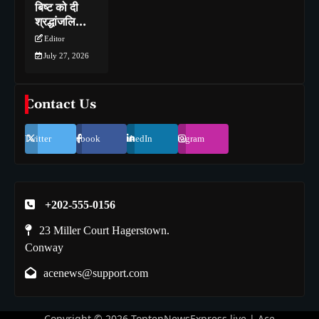
बिष्ट को दी
श्रद्धांजलि…
Editor
July 27, 2026
Contact Us
Twitter
Facebook
LinkedIn
Instagram
+202-555-0156
23 Miller Court Hagerstown.
Conway
acenews@support.com
Copyright © 2026
ToptenNewsExpress.live
| Ace