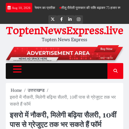
Skip
- तिरंगा देश के स्वाभिमान का प्रतीक
तीलू रौतेली पुरस्कार की राशि बढ़ाकर 75 हजार रुपये की
भाजपा 
Aug 10, 2026
to
content
Twitter
Facebook
LinkedIn
Instagram
ToptenNewsExpress.live
Topten News Express
Home
उत्तराखण्ड
इसरो में नौकरी, मिलेगी बढ़िया सैलरी, 10वीं पास से ग्रेजुएट तक भर
सकते हैं फॉर्म
इसरो में नौकरी, मिलेगी बढ़िया सैलरी, 10वीं
पास से ग्रेजुएट तक भर सकते हैं फॉर्म