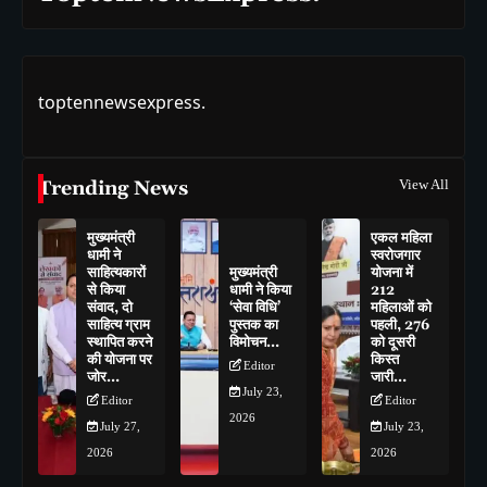
toptennewsexpress.
Trending News
View All
मुख्यमंत्री
एकल महिला
धामी ने
स्वरोजगार
साहित्यकारों
मुख्यमंत्री
योजना में
से किया
धामी ने किया
212
संवाद, दो
‘सेवा विधि’
महिलाओं को
साहित्य ग्राम
पुस्तक का
पहली, 276
स्थापित करने
विमोचन…
को दूसरी
की योजना पर
किस्त
Editor
जोर…
जारी…
July 23,
Editor
Editor
2026
July 27,
July 23,
2026
2026